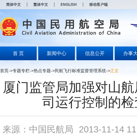
新
简体中文
繁体中文
ENGLISH
移动客户端
窗
口
打
开
无
障
碍
说
明
首 页
新闻中心
信息公开
办事
页
面,
按
首页
->
专题专栏
->
热点专题
->
民航飞行标准监督管理系统
->
正文
Alt
加
厦门监管局加强对山航
波
浪
键
司运行控制的检
打
开
导
盲
模
来源：中国民航局
2013-11-14 11
式