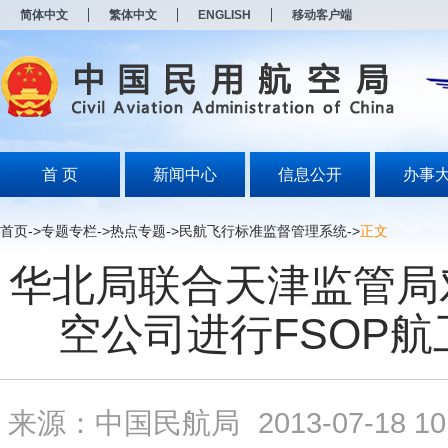
新
简体中文
繁体中文
ENGLISH
移动客户端
窗
口
打
开
无
障
碍
说
明
首 页
新闻中心
信息公开
办事
页
面,
按
首页
->
专题专栏
->
热点专题
->
民航飞行标准监督管理系统
->
正文
Alt
加
华北局联合天津监管局
波
浪
键
空公司进行FSOP航
打
开
导
盲
模
来源：中国民航局
2013-07-18 10
式