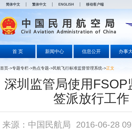
新
简体中文
繁体中文
ENGLISH
移动客户端
窗
口
打
开
无
障
碍
说
明
首 页
新闻中心
信息公开
办事
页
面,
按
首页
->
专题专栏
->
热点专题
->
民航飞行标准监督管理系统
->
正文
Alt
加
深圳监管局使用FSOP
波
浪
键
签派放行工作
打
开
导
盲
模
来源：中国民航局
2016-06-28 09
式