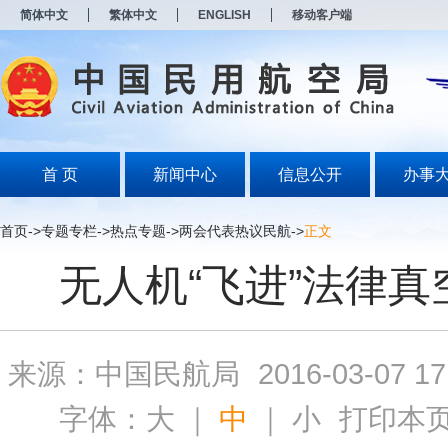
新
简体中文
繁体中文
ENGLISH
移动客户端
窗
口
打
开
无
障
碍
说
明
首 页
新闻中心
信息公开
办事
页
面,
按
首页
->
专题专栏
->
热点专题
->
两会代表热议民航
->
正文
Alt
加
无人机“飞进”法律真
波
浪
键
打
开
来源：中国民航局
2016-03-07 17
导
盲
模
字体：
大
｜
中
｜
小
打印本
式