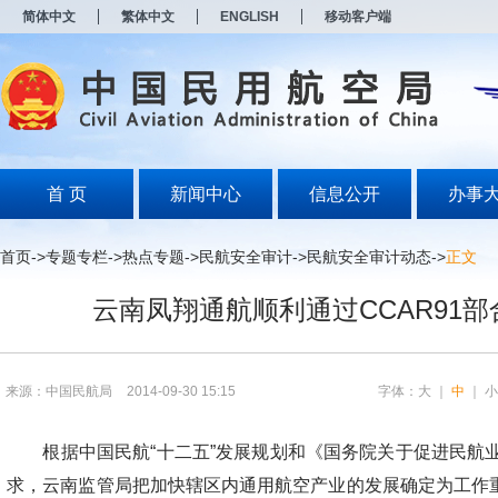
新
简体中文
繁体中文
ENGLISH
移动客户端
窗
口
打
开
无
障
碍
说
明
首 页
新闻中心
信息公开
办事
页
面,
按
首页
->
专题专栏
->
热点专题
->
民航安全审计
->
民航安全审计动态
->
正文
Alt
加
云南凤翔通航顺利通过CCAR91
波
浪
键
打
开
来源：中国民航局
2014-09-30 15:15
字体：
大
｜
中
｜
导
盲
模
根据中国民航“十二五”发展规划和《国务院关于促进民航
式
求，云南监管局把加快辖区内通用航空产业的发展确定为工作重点