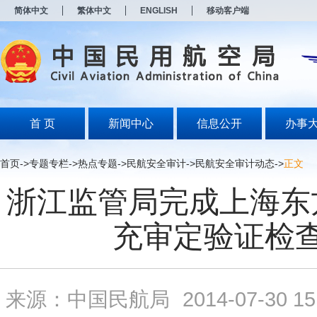
新
简体中文
繁体中文
ENGLISH
移动客户端
窗
口
打
开
无
障
碍
说
明
首 页
新闻中心
信息公开
办事
页
面,
按
首页
->
专题专栏
->
热点专题
->
民航安全审计
->
民航安全审计动态
->
正文
Alt
加
浙江监管局完成上海东
波
浪
键
充审定验证检
打
开
导
盲
模
来源：中国民航局
2014-07-30 15
式