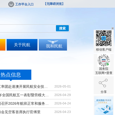
【无障碍浏览】
工作平台入口
搜索
关于民航
我和民航
移动客户端
国务院
互联网+督查
热点信息
胡振江率团赴港澳开展民航安全技术交流
2026-05-01
分享
2026年全国民航五一表彰暨劳模大讲堂...
2026-04-29
民航局召开2026年航班正常和服务质量...
2026-04-24
勇会见空客首席执行官傅里
2026-04-23