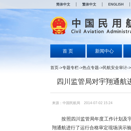
新
简体中文
繁体中文
ENGLISH
窗
口
打
开
无
障
碍
说
明
首 页
新闻中心
页
面,
按
首页
->
专题专栏
->
热点专题
->
民航安全审计
->
Alt
加
四川监管局对宇翔通航
波
浪
键
打
开
来源：中国民航局
2014-07-02 15:24
导
盲
模
按照四川监管局年度工作计划及宇翔
式
翔通航进行了运行合格审定现场演示