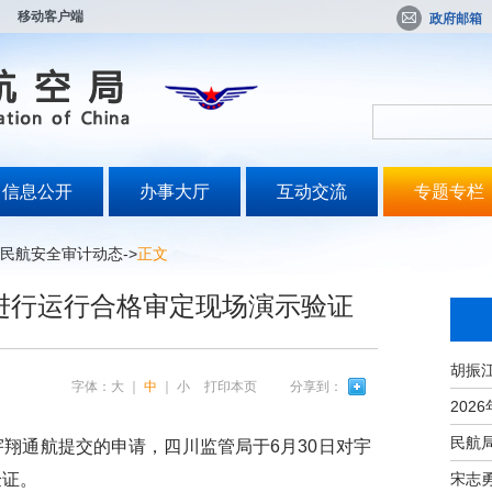
移动客户端
政府邮箱
信息公开
办事大厅
互动交流
专题专栏
民航安全审计动态
->
正文
进行运行合格审定现场演示验证
字体：
大
｜
中
｜
小
打印本页
分享到：
通航提交的申请，四川监管局于6月30日对宇
宋志
验证。