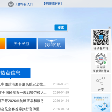
【无障碍浏览】
工作平台入口
搜索
关于民航
我和民航
移动客户端
国务院
互联网+督查
热点信息
胡振江率团赴港澳开展民航安全技术交流
2026-05-01
分享
2026年全国民航五一表彰暨劳模大讲堂...
2026-04-29
民航局召开2026年航班正常和服务质量...
2026-04-24
勇会见空客首席执行官傅里
2026-04-23