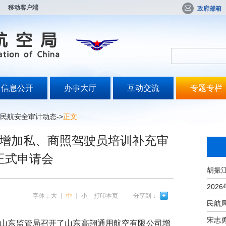
移动客户端
政府邮箱
信息公开
办事大厅
互动交流
专题专栏
民航安全审计动态
->
正文
增加私、商照驾驶员培训补充审
正式申请会
字体：
大
｜
中
｜
小
打印本页
分享到：
宋志
山东监管局召开了山东高翔通用航空有限公司增