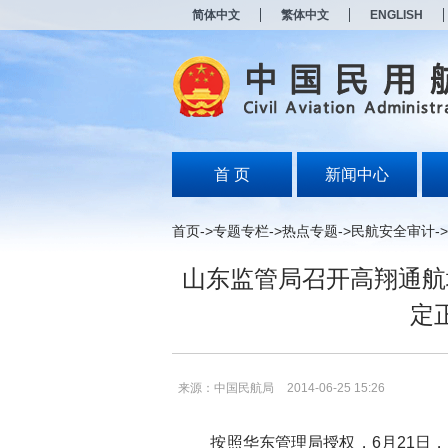
新
简体中文
繁体中文
ENGLISH
窗
口
打
开
无
障
碍
说
明
首 页
新闻中心
页
面,
按
首页
->
专题专栏
->
热点专题
->
民航安全审计
->
Alt
加
山东监管局召开高翔通航
波
浪
定
键
打
开
导
盲
来源：中国民航局
2014-06-25 15:26
模
式
按照华东管理局授权，6月21日，