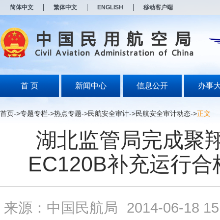
新
简体中文
繁体中文
ENGLISH
移动客户端
窗
口
打
开
无
障
碍
说
明
首 页
新闻中心
信息公开
办事
页
面,
按
首页
->
专题专栏
->
热点专题
->
民航安全审计
->
民航安全审计动态
->
正文
Alt
加
湖北监管局完成聚
波
浪
键
EC120B补充运行
打
开
导
盲
模
来源：中国民航局
2014-06-18 15
式