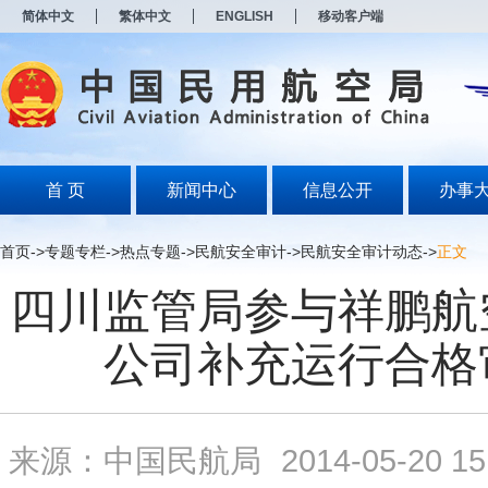
新
简体中文
繁体中文
ENGLISH
移动客户端
窗
口
打
开
无
障
碍
说
明
首 页
新闻中心
信息公开
办事
页
面,
按
首页
->
专题专栏
->
热点专题
->
民航安全审计
->
民航安全审计动态
->
正文
Alt
加
四川监管局参与祥鹏航
波
浪
键
公司补充运行合格
打
开
导
盲
模
来源：中国民航局
2014-05-20 15
式