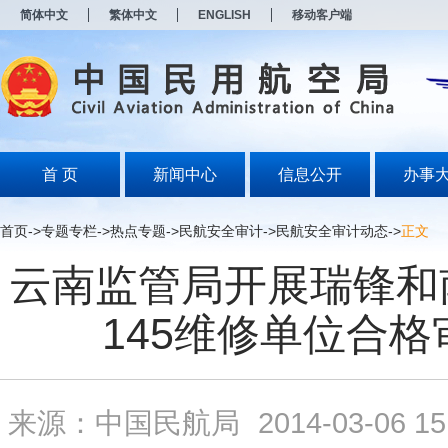
新
简体中文
繁体中文
ENGLISH
移动客户端
窗
口
打
开
无
障
碍
说
明
首 页
新闻中心
信息公开
办事
页
面,
按
首页
->
专题专栏
->
热点专题
->
民航安全审计
->
民航安全审计动态
->
正文
Alt
加
云南监管局开展瑞锋和
波
浪
键
145维修单位合格
打
开
导
盲
模
来源：中国民航局
2014-03-06 15
式