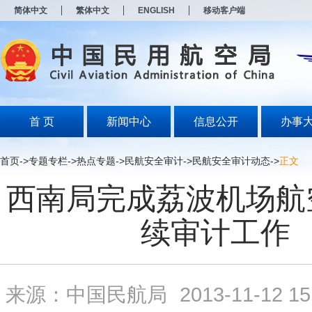
新
简体中文
繁体中文
ENGLISH
移动客户端
窗
口
打
开
无
障
碍
说
明
首 页
新闻中心
信息公开
办事
页
面,
按
首页
->
专题专栏
->
热点专题
->
民航安全审计
->
民航安全审计动态
->
正文
Alt
加
西南局完成荔波机场航
波
浪
键
续审计工作
打
开
导
盲
模
来源：中国民航局
2013-11-12 15
式