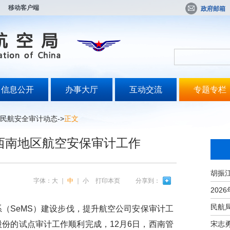
移动客户端
政府邮箱
信息公开
办事大厅
互动交流
专题专栏
民航安全审计动态
->
正文
西南地区航空安保审计工作
字体：
大
｜
中
｜
小
打印本页
分享到：
SeMS）建设步伐，提升航空公司安保审计工
宋志
份的试点审计工作顺利完成，12月6日，西南管