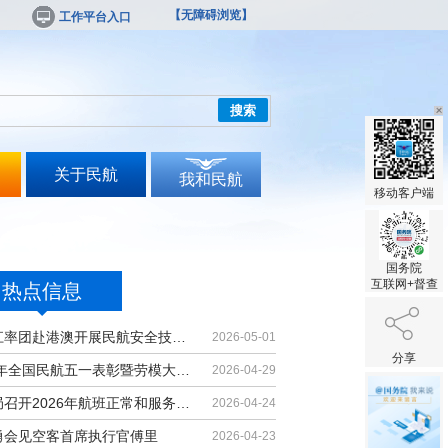
【无障碍浏览】
工作平台入口
搜索
关于民航
我和民航
移动客户端
国务院
互联网+督查
热点信息
胡振江率团赴港澳开展民航安全技术交流
2026-05-01
分享
2026年全国民航五一表彰暨劳模大讲堂...
2026-04-29
民航局召开2026年航班正常和服务质量...
2026-04-24
勇会见空客首席执行官傅里
2026-04-23