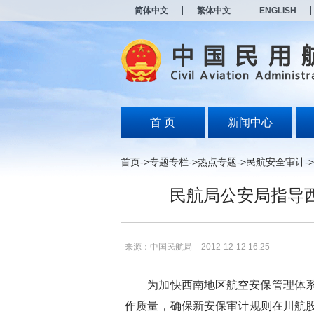
新
简体中文
繁体中文
ENGLISH
窗
口
打
开
无
障
碍
说
明
首 页
新闻中心
页
面,
按
首页
->
专题专栏
->
热点专题
->
民航安全审计
->
Alt
加
民航局公安局指导
波
浪
键
打
开
来源：中国民航局
2012-12-12 16:25
导
盲
模
为加快西南地区航空安保管理体系（
式
作质量，确保新安保审计规则在川航股