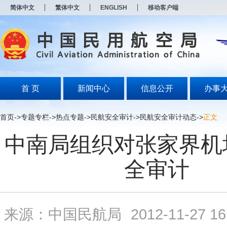
新
简体中文
繁体中文
ENGLISH
移动客户端
窗
口
打
开
无
障
碍
说
明
首 页
新闻中心
信息公开
办事
页
面,
按
首页
->
专题专栏
->
热点专题
->
民航安全审计
->
民航安全审计动态
->
正文
Alt
加
中南局组织对张家界机
波
浪
键
全审计
打
开
导
盲
模
来源：中国民航局
2012-11-27 16
式