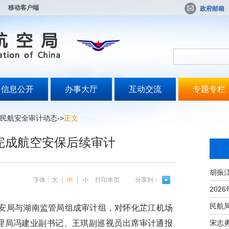
移动客户端
政府邮箱
信息公开
办事大厅
互动交流
专题专栏
民航安全审计动态
->
正文
完成航空安保后续审计
字体：
大
｜
中
｜
小
打印本页
分享到：
公安局与湖南监管局组成审计组，对怀化芷江机场
宋志
理局冯建业副书记、王琪副巡视员出席审计通报