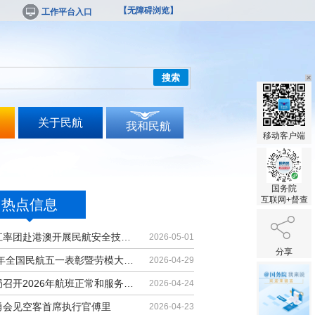
【无障碍浏览】
工作平台入口
搜索
关于民航
我和民航
移动客户端
国务院
互联网+督查
热点信息
胡振江率团赴港澳开展民航安全技术交流
2026-05-01
分享
2026年全国民航五一表彰暨劳模大讲堂...
2026-04-29
民航局召开2026年航班正常和服务质量...
2026-04-24
勇会见空客首席执行官傅里
2026-04-23