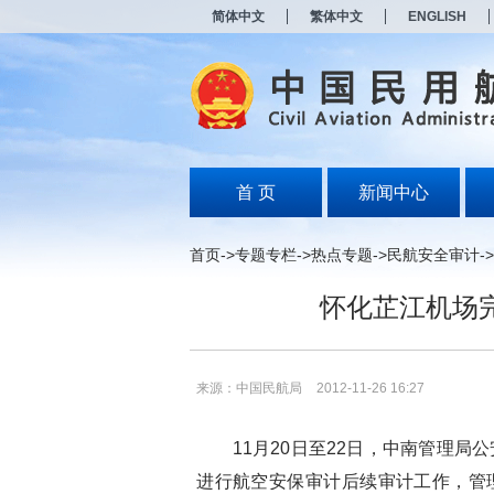
新
简体中文
繁体中文
ENGLISH
窗
口
打
开
无
障
碍
说
明
首 页
新闻中心
页
面,
按
首页
->
专题专栏
->
热点专题
->
民航安全审计
->
Alt
加
怀化芷江机场
波
浪
键
打
开
来源：中国民航局
2012-11-26 16:27
导
盲
模
11月20日至22日，中南管理局
式
进行航空安保审计后续审计工作，管