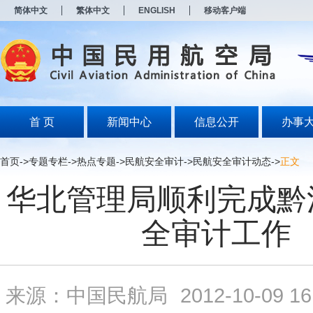
新
简体中文
繁体中文
ENGLISH
移动客户端
窗
口
打
开
无
障
碍
说
明
首 页
新闻中心
信息公开
办事
页
面,
按
首页
->
专题专栏
->
热点专题
->
民航安全审计
->
民航安全审计动态
->
正文
Alt
加
华北管理局顺利完成黔
波
浪
键
全审计工作
打
开
导
盲
模
来源：中国民航局
2012-10-09 16
式