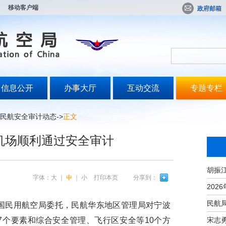
移动客户端
政府邮箱
信息公开
办事大厅
互动交流
专题专栏
民航安全审计动态
->
正文
机场顺利通过安全审计
字体：
大
｜
中
｜
小
打印本页
分享到：
中国民用航空局委托，民航华东地区管理局对宁波
宋志
7个要素和综合安全管理、飞行区安全等10个方