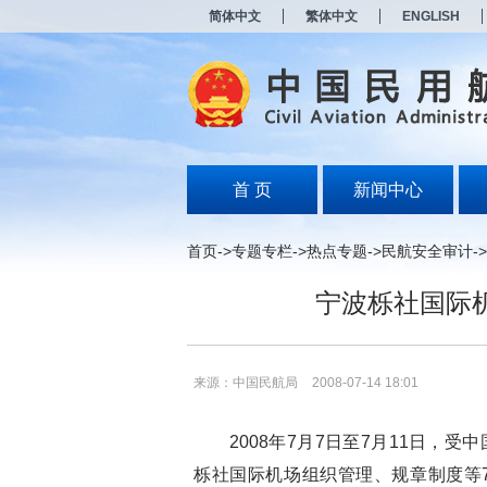
新
简体中文
繁体中文
ENGLISH
窗
口
打
开
无
障
碍
说
明
首 页
新闻中心
页
面,
按
首页
->
专题专栏
->
热点专题
->
民航安全审计
->
Alt
加
宁波栎社国际
波
浪
键
打
开
来源：中国民航局
2008-07-14 18:01
导
盲
模
2008年7月7日至7月11日，受
式
栎社国际机场组织管理、规章制度等