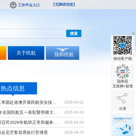
【无障碍浏览】
工作平台入口
搜索
关于民航
我和民航
移动客户端
国务院
互联网+督查
热点信息
胡振江率团赴港澳开展民航安全技术交流
2026-05-01
分享
2026年全国民航五一表彰暨劳模大讲堂...
2026-04-29
民航局召开2026年航班正常和服务质量...
2026-04-24
勇会见空客首席执行官傅里
2026-04-23