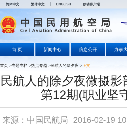
新
简体中文
繁体中文
ENGLISH
移动客户端
窗
口
打
开
无
障
碍
说
明
首 页
新闻中心
信息公开
办事
页
面,
按
首页
->
专题专栏
->
热点专题
->
民航人的除夕夜
->
正文
Alt
加
民航人的除夕夜微摄影
波
浪
键
第12期(职业坚守
打
开
导
盲
模
来源：中国民航局
2016-02-19 10
式