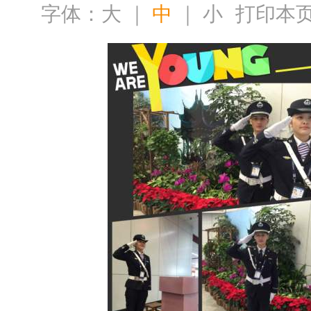
字体：
大
｜
中
｜
小
打印本