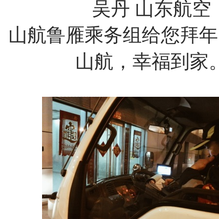
吴丹
山东航空
山航鲁雁乘务组给您拜年
山航，幸福到家