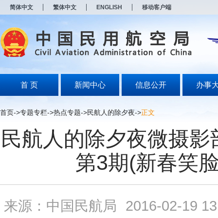
新
简体中文
繁体中文
ENGLISH
移动客户端
窗
口
打
开
无
障
碍
说
明
首 页
新闻中心
信息公开
办事
页
面,
按
首页
->
专题专栏
->
热点专题
->
民航人的除夕夜
->
正文
Alt
加
民航人的除夕夜微摄影
波
浪
键
第3期(新春笑脸
打
开
导
盲
模
来源：中国民航局
2016-02-19 13
式