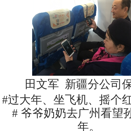
田文军 新疆分公司
#过大年、坐飞机、摇个
# 爷爷奶奶去广州看望
年。