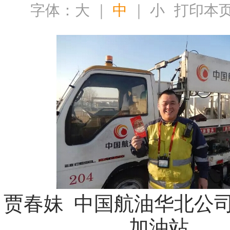
字体：
大
｜
中
｜
小
打印本
贾春妹 中国航油华北公
加油站