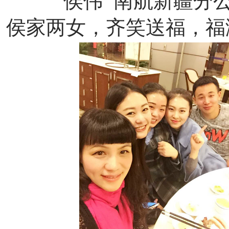
侯伟 南航新疆分
侯家两女，齐笑送福，