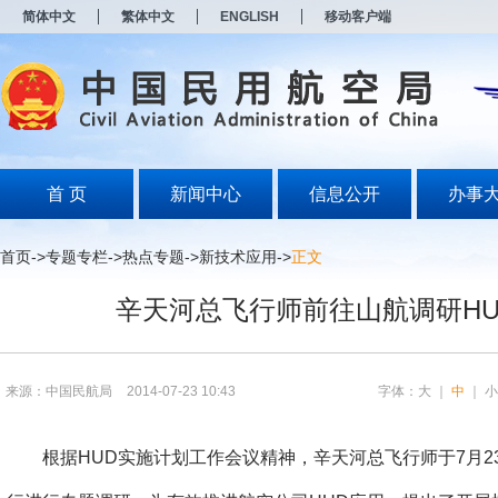
新
简体中文
繁体中文
ENGLISH
移动客户端
窗
口
打
开
无
障
碍
说
明
首 页
新闻中心
信息公开
办事
页
面,
按
首页
->
专题专栏
->
热点专题
->
新技术应用
->
正文
Alt
加
辛天河总飞行师前往山航调研HU
波
浪
键
打
开
来源：中国民航局
2014-07-23 10:43
字体：
大
｜
中
｜
导
盲
模
根据HUD实施计划工作会议精神，辛天河总飞行师于7月2
式