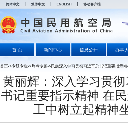
新
简体中文
繁体中文
ENGLISH
移动客户端
窗
口
打
开
无
障
碍
说
明
首 页
新闻中心
信息公开
办事
页
面,
按
首页
->
专题专栏
->
热点专题
->
民航深入学习贯彻习近平总书记重要指示精
Alt
加
黄丽辉：深入学习贯彻
波
浪
键
书记重要指示精神 在
打
开
导
工中树立起精神
盲
模
式