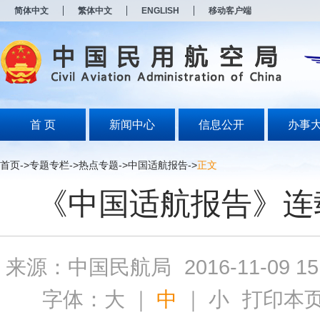
新
简体中文
繁体中文
ENGLISH
移动客户端
窗
口
打
开
无
障
碍
说
明
首 页
新闻中心
信息公开
办事
页
面,
按
首页
->
专题专栏
->
热点专题
->
中国适航报告
->
正文
Alt
加
《中国适航报告》连
波
浪
键
打
开
来源：中国民航局
2016-11-09 15
导
盲
模
字体：
大
｜
中
｜
小
打印本
式