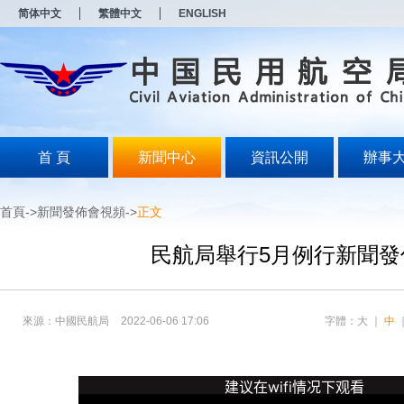
新
新
简体中文
繁體中文
ENGLISH
窗
窗
口
口
打
打
开
开
无
无
障
障
碍
碍
说
说
明
明
首 頁
新聞中心
資訊公開
辦事
页
页
面,
面,
按
按
首頁
->
新聞發佈會視頻
->
正文
Alt
Alt
加
加
波
波
民航局舉行5月例行新聞發
浪
浪
键
键
打
打
开
开
來源：中國民航局
2022-06-06 17:06
字體：
大
｜
中
导
导
盲
盲
模
模
式
式