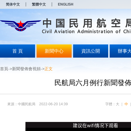
新
新
简体中文
繁體中文
ENGLISH
窗
窗
口
口
打
打
开
开
无
无
障
障
碍
碍
说
说
明
明
首 頁
新聞中心
資訊公開
辦事
页
页
面,
面,
按
按
首頁
->
新聞發佈會視頻
->
正文
Alt
Alt
加
加
波
波
民航局六月例行新聞發
浪
浪
键
键
打
打
开
开
來源：中國民航局
2022-06-20 14:39
字體：
大
｜
中
导
导
盲
盲
模
模
式
式