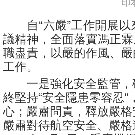
印
自“六嚴”工作開展以
議精神，全面落實馮正霖局
職盡責，以嚴的作風、嚴
工作。
一是強化安全監管，確
終堅持“安全隱患零容忍
心；嚴肅問責，釋放嚴格
嚴肅對待航空安全、嚴格