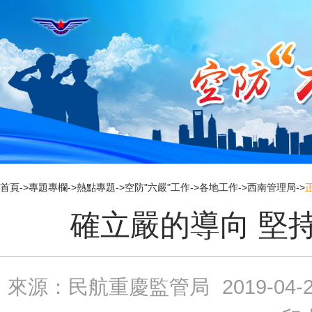
新
窗
口
打
开
无
障
碍
说
明
页
面,
按
Alt
加
首頁
->
專題專欄
->
熱點專題
->
空防"六嚴"工作
->
各地工作
->
西南管理局
->
波
浪
確立嚴的導向 堅
键
打
开
导
盲
模
來源：民航重慶監管局
2019-04-2
式