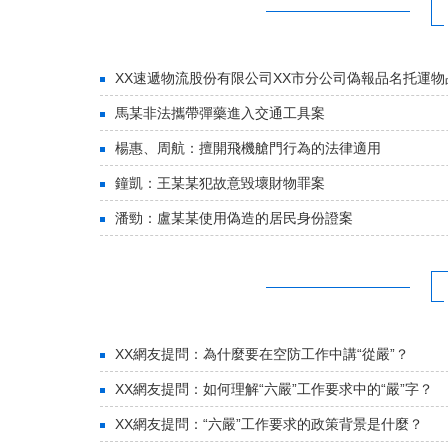
XX速遞物流股份有限公司XX市分公司偽報品名托運物
馬某非法攜帶彈藥進入交通工具案
楊惠、周航：擅開飛機艙門行為的法律適用
鐘凱：王某某犯故意毀壞財物罪案
潘勁：盧某某使用偽造的居民身份證案
XX網友提問：為什麼要在空防工作中講“從嚴”？
XX網友提問：如何理解“六嚴”工作要求中的“嚴”字？
XX網友提問：“六嚴”工作要求的政策背景是什麼？