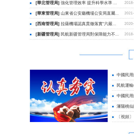
[華北管理局]
強化管理效率 提升科學水準 ...
2018-
[華東管理局]
山東省公安廳機場公安局直屬...
2021-
[西南管理局]
拉薩機場認真貫徹落實“六嚴...
2020-
[新疆管理局]
民航新疆管理局對保障能力不...
2018-
中國民用
民航運輸
中國民用
瀋陽桃仙
〔視頻〕