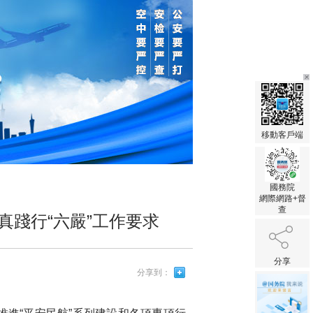
移動客戶端
國務院
網際網路+督
查
真踐行“六嚴”工作要求
分享
分享到：