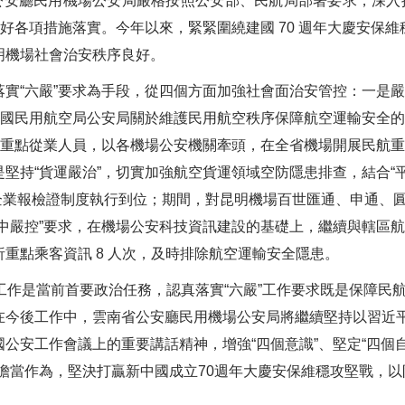
安廳民用機場公安局嚴格按照公安部、民航局部署要求，深入推
抓好各項措施落實。今年以來，緊緊圍繞建國 70 週年大慶安保
明機場社會治安秩序良好。
“六嚴”要求為手段，從四個方面加強社會面治安管控：一是嚴
中國民用航空局公安局關於維護民用航空秩序保障航空運輸安全
航重點從業人員，以各機場公安機關牽頭，在全省機場開展民航重
堅持“貨運嚴治”，切實加強航空貨運領域空防隱患排查，結合“
遞企業報檢證制度執行到位；期間，對昆明機場百世匯通、申通、
中嚴控”要求，在機場公安科技資訊建設的基礎上，繼續與轄區航
重點乘客資訊 8 人次，及時排除航空運輸安全隱患。
作是當前首要政治任務，認真落實“六嚴”工作要求既是保障民
在今後工作中，雲南省公安廳民用機場公安局將繼續堅持以習近
公安工作會議上的重要講話精神，增強“四個意識”、堅定“四個自信
擔當作為，堅決打贏新中國成立70週年大慶安保維穩攻堅戰，