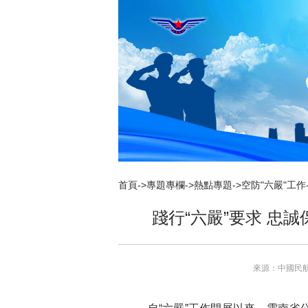
新
窗
口
打
开
无
障
碍
说
明
页
面,
按
Alt
加
首頁
->
專題專欄
->
熱點專題
->
空防"六嚴"工作
波
浪
踐行“六嚴”要求 忠
键
打
开
导
盲
來源：中國民
模
式