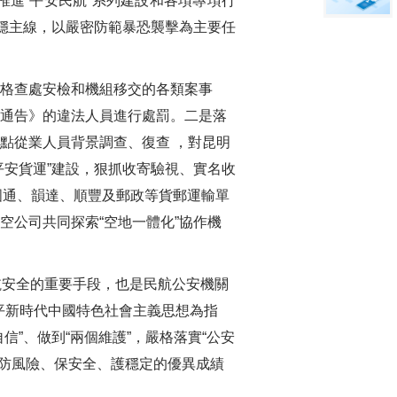
進“平安民航”系列建設和各項專項行
維穩主線，以嚴密防範暴恐襲擊為主要任
格查處安檢和機組移交的各類案事
的通告》的違法人員進行處罰。二是落
點從業人員背景調查、復查 ，對昆明
平安貨運”建設，狠抓收寄驗視、實名收
圓通、韻達、順豐及郵政等貨郵運輸單
空公司共同探索“空地一體化”協作機
航安全的重要手段，也是民航公安機關
平新時代中國特色社會主義思想為指
”、做到“兩個維護”，嚴格落實“公安
以防風險、保安全、護穩定的優異成績