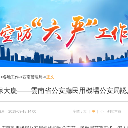
->
各地工作
->
西南管理局
->
正文
誠保大慶——雲南省公安廳民用機場公安局認
航局
2019-09-18 14:00
字體：
大
｜
中
｜
小
列印本頁