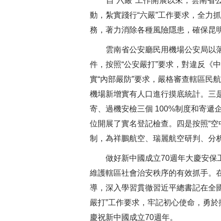
自“六嚴”工作開展以來，雲南省公
動，紮實踐行“六嚴”工作要求，全力
務，著力消除各種風險隱患，確保昆
雲南省公安廳民用機場公安局以落實
件，按照“公安嚴打”要求，對違反《
實“內部嚴防”要求，嚴格審查轄區民
機場新增實有人口進行摸底統計。三是
寄、過機安檢三個 100%制度和寄
位開展了實名登記檢查。四是按照“空
制，為祥鵬航空、瑞麗航空研判、分析
做好新中國成立70週年大慶安保工
維護轄區社會治安秩序的有效抓手。
導，深入學習貫徹習近平總書記在全國
嚴打”工作要求，牢記初心使命，勇於
慶祝新中國成立70週年。