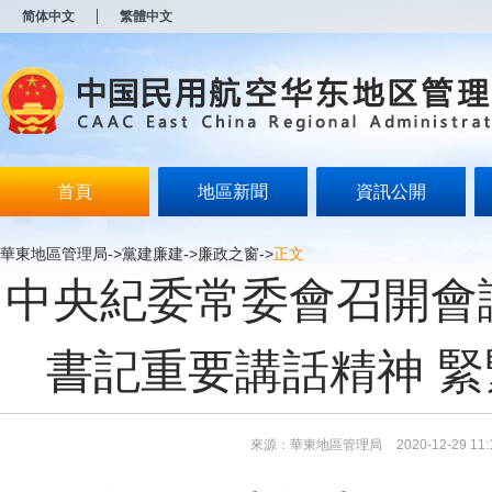
新
简体中文
繁體中文
窗
口
打
开
无
障
碍
说
明
首頁
地區新聞
資訊公開
页
面,
按
華東地區管理局
->
黨建廉建
->
廉政之窗
->
正文
Alt
中央紀委常委會召開會
加
波
浪
键
書記重要講話精神 
打
开
导
盲
模
來源：華東地區管理局
2020-12-29 11:
式