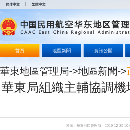
新
简体中文
繁體中文
窗
口
打
开
无
障
碍
说
明
首頁
地區新聞
資訊公開
页
面,
按
華東地區管理局
->
地區新聞
->
Alt
加
波
華東局組織主輔協調機
浪
键
打
开
导
盲
模
式
來源：華東地區管理局
2019-12-25 10: