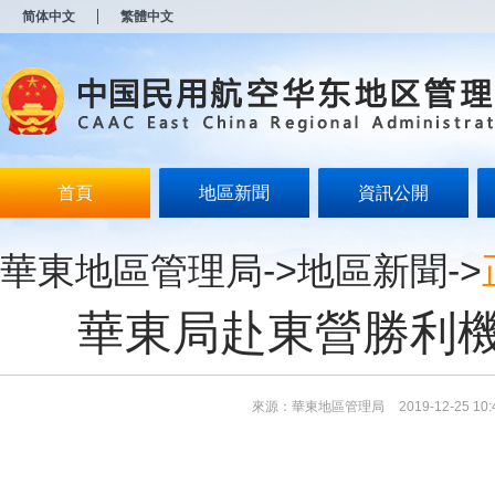
新
简体中文
繁體中文
窗
口
打
开
无
障
碍
说
明
首頁
地區新聞
資訊公開
页
面,
按
華東地區管理局
->
地區新聞
->
Alt
加
波
華東局赴東營勝利
浪
键
打
开
导
來源：華東地區管理局
2019-12-25 10:
盲
模
式