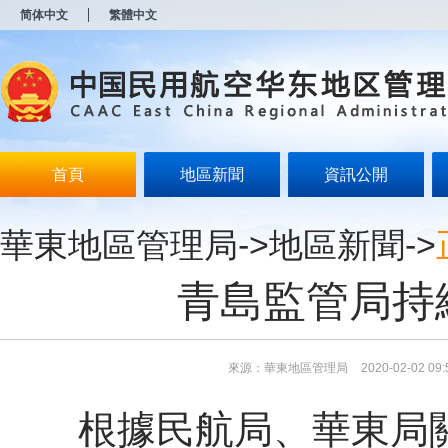
新
简体中文
繁體中文
窗
口
打
开
无
障
碍
说
明
首頁
地區新聞
資訊公開
页
面,
按
華東地區管理局
->
地區新聞
->
Alt
加
波
青島監管局持
浪
键
打
开
导
來源：華東地區管理局
2020-02-02 09:
盲
模
根據民航局、華東局
式