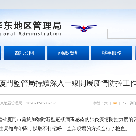
資訊公開
組織機構
辦事服務
廈門監管局持續深入一線開展疫情防控工
華東地區管理局
2020-02-02 09:57
字體：
大
｜
中
｜
小
列
福建省廈門市關於加強對新型冠狀病毒感染的肺炎疫情防控力度的
由局領導帶隊，採取不打招呼、直奔現場的方式進行了檢查。