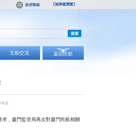
【無障礙瀏覽】
政府郵箱
搜索
互動交流
返回民航
作
印本頁
要求，廈門監管局再次對廈門民航相關