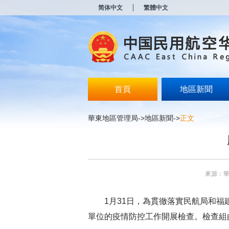
新
简体中文
繁體中文
窗
口
打
开
无
障
碍
说
明
首頁
地區新聞
页
面,
按
華東地區管理局
->
地區新聞
->
正文
Alt
加
波
浪
键
打
來源：
开
导
盲
1月31日，為貫徹落實民航局和
模
式
單位的疫情防控工作開展檢查。檢查組