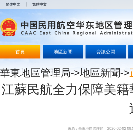
新
简体中文
繁體中文
窗
口
打
开
无
障
碍
说
明
首頁
地區新聞
資訊公開
页
面,
按
華東地區管理局
->
地區新聞
->
Alt
加
波
江蘇民航全力保障美籍
浪
键
打
开
导
盲
模
式
來源：華東地區管理局
2020-02-02 09: