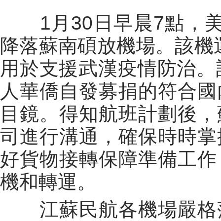
1
月
30
日早晨
7
點，
降落蘇南碩放機場。該機
用於支援武漢疫情防治。
人華僑自發募捐的符合國
目鏡。得知航班計劃後，
司進行溝通，確保時時掌
好貨物接轉保障準備工作
機和轉運。
江蘇民航各機場嚴格