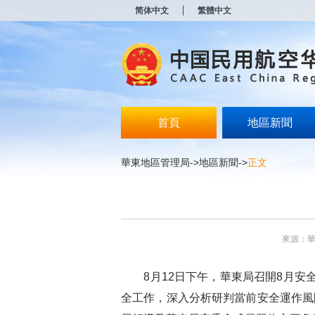
新
简体中文
繁體中文
窗
口
打
开
无
障
碍
说
明
首頁
地區新聞
页
面,
按
華東地區管理局
->
地區新聞
->
正文
Alt
加
波
浪
键
打
來源：
开
导
盲
8月12日下午，華東局召開8月安全
模
式
全工作，深入分析研判當前安全運作風