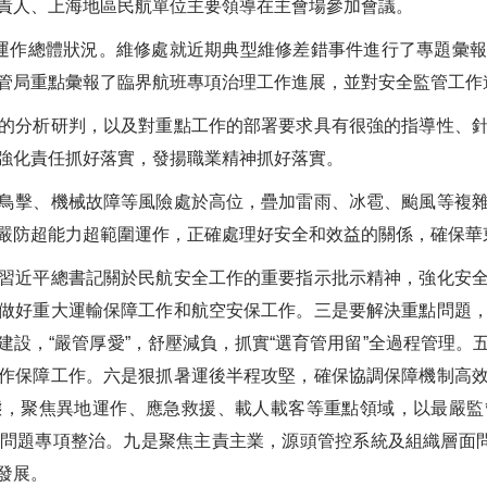
責人、上海地區民航單位主要領導在主會場參加會議。
作總體狀況。維修處就近期典型維修差錯事件進行了專題彙報
管局重點彙報了臨界航班專項治理工作進展，並對安全監管工作
分析研判，以及對重點工作的部署要求具有很強的指導性、針
強化責任抓好落實，發揚職業精神抓好落實。
擊、機械故障等風險處於高位，疊加雷雨、冰雹、颱風等複雜
嚴防超能力超範圍運作，正確處理好安全和效益的關係，確保華
近平總書記關於民航安全工作的重要指示批示精神，強化安全
做好重大運輸保障工作和航空安保工作。三是要解決重點問題
建設，“嚴管厚愛”，舒壓減負，抓實“選育管用留”全過程管理。
作保障工作。六是狠抓暑運後半程攻堅，確保協調保障機制高
態，聚焦異地運作、應急救援、載人載客等重點領域，以最嚴監
問題專項整治。九是聚焦主責主業，源頭管控系統及組織層面問
發展。