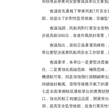
局領導及華東局安委會成員單位主要負
會議首先通報了華東民航7月安全運
因，並提出了針對性監管措施；安徽監
會議強調，民航局對行業安全形勢的
步提高政治站位，改進作風抓好落實，
會議指出，當前正值暑運高峰期，鳥
單位要堅決落實民航局安全工作部署，
會議要求，各單位一是要堅決貫徹習
任。二是要強化底線思維、極限思維，
機適航可靠。四是加強飛行員關鍵隊伍
持續做好颱風、雷雨等複雜天氣下的運
七是全面掌握轄區通航單位的實際狀
口，強化民航工程建設品質，開展突出
洞，提高安全監管效能，促進行業良性