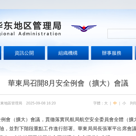
資訊公開
組織機構
辦事服務
華東局召開8月安全例會（擴大）會議
華東地區管理局
2025-09-08 16:20
字體：
大
｜
中
｜
小
列
例會（擴大）會議，貫徹落實民航局航空安全委員會全體（擴
險，並對下階段重點工作進行部署。華東局局長張軍平出席會