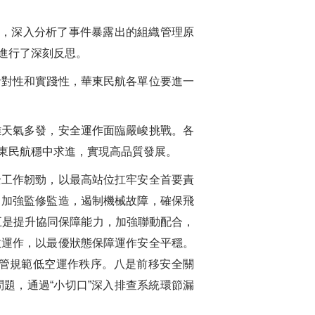
，深入分析了事件暴露出的組織管理原
進行了深刻反思。
對性和實踐性，華東民航各單位要進一
天氣多發，安全運作面臨嚴峻挑戰。各
東民航穩中求進，實現高品質發展。
工作韌勁，以最高站位扛牢安全首要責
，加強監修監造，遏制機械故障，確保飛
五是提升協同保障能力，加強聯動配合，
效運作，以最優狀態保障運作安全平穩。
管規範低空運作秩序。八是前移安全關
題，通過“小切口”深入排查系統環節漏