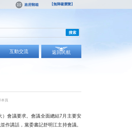
【無障礙瀏覽】
政府郵箱
搜索
互動交流
返回民航
印本頁
大）會議要求。會議全面總結7月主要安
議並作講話，黨委書記舒明江主持會議。