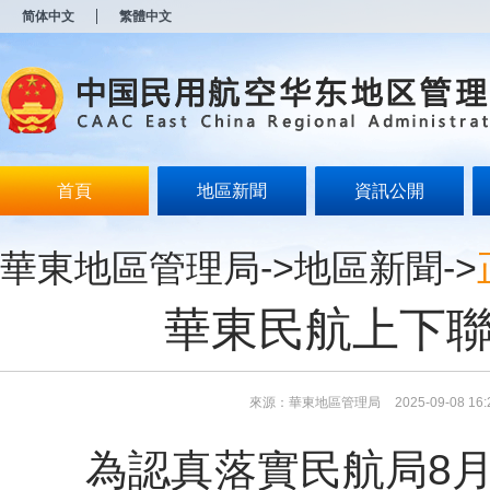
新
简体中文
繁體中文
窗
口
打
开
无
障
碍
说
明
首頁
地區新聞
資訊公開
页
面,
按
華東地區管理局
->
地區新聞
->
Alt
加
波
華東民航上下聯
浪
键
打
开
导
來源：華東地區管理局
2025-09-08 16:
盲
模
為認真落實民航局8月
式