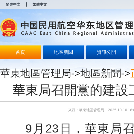
新
简体中文
繁體中文
窗
口
打
开
无
障
碍
说
明
首頁
地區新聞
資訊公開
页
面,
按
華東地區管理局
->
地區新聞
->
Alt
加
波
華東局召開黨的建設
浪
键
打
开
导
來源：華東地區管理局
2025-10-10 16:
盲
模
9月23日，華東局召
式