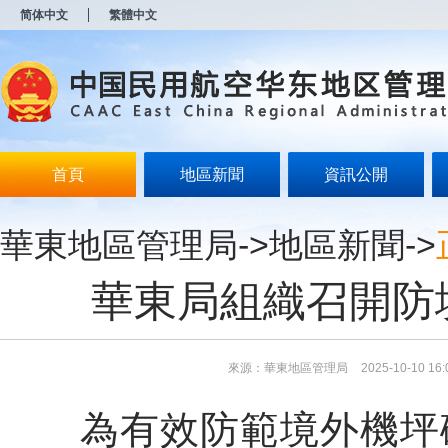
新
简体中文
繁體中文
窗
口
打
开
无
障
碍
说
明
首頁
地區新聞
資訊公開
页
面,
按
華東地區管理局
->
地區新聞
->
Alt
加
波
華東局組織召開防
浪
键
打
开
导
來源：華東地區管理局
2025-10-10 16:
盲
模
為有效防範境外機坪碰
式