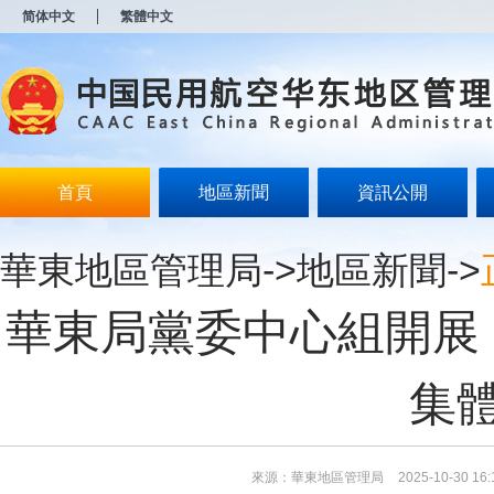
新
简体中文
繁體中文
窗
口
打
开
无
障
碍
说
明
首頁
地區新聞
資訊公開
页
面,
按
華東地區管理局
->
地區新聞
->
Alt
加
波
華東局黨委中心組開展
浪
键
打
开
集
导
盲
模
式
來源：華東地區管理局
2025-10-30 16: