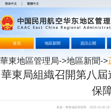
新
简体中文
繁體中文
窗
口
打
开
无
障
碍
说
明
首頁
地區新聞
資訊公開
页
面,
按
華東地區管理局
->
地區新聞
->
Alt
加
波
華東局組織召開第八屆
浪
键
打
开
保
导
盲
模
式
來源：華東地區管理局
2025-10-30 16: