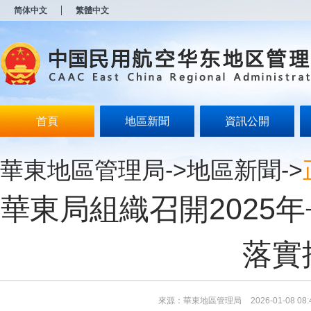
新
简体中文
繁體中文
窗
口
打
开
无
障
碍
说
明
首頁
地區新聞
資訊公開
页
面,
按
華東地區管理局
->
地區新聞
->
Alt
加
波
華東局組織召開2025
浪
键
打
开
落實
导
盲
模
式
來源：華東地區管理局
2026-01-08 08: