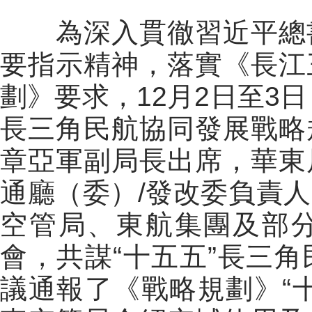
為深入貫徹習近平總書
要指示精神，落實《長江
劃》要求，
12
月
2
日至
3
日
長三角民航協同發展戰略
章亞軍副局長出席，華東
通廳（委）
/
發改委負責人
空管局、東航集團及部
會，共謀“十五五”長三
議通報了《戰略規劃》“