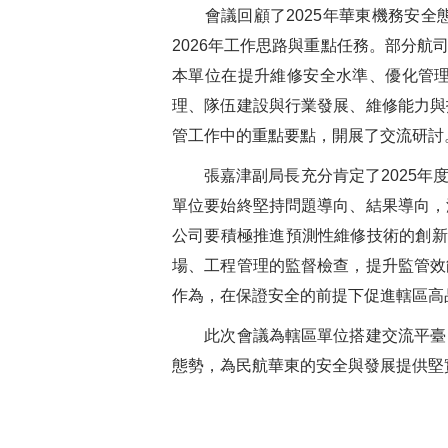
會議回顧了
2025
年華東機務安全
2026
年工作思路與重點任務。部分航
本單位在提升維修安全水準、優化管
理、隊伍建設與行業發展、維修能力與
管工作中的重點要點，開展了交流研討
張嘉津副局長充分肯定了
2025
年
單位要始終堅持問題導向、結果導向，
公司要積極推進預測性維修技術的創新
場、工程管理的監督檢查，提升監管效
作為，在保證安全的前提下促進轄區高
此次會議為轄區單位搭建交流平臺
態勢，為民航華東的安全與發展提供堅