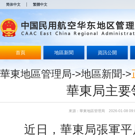
新
简体中文
繁體中文
窗
口
打
开
无
障
碍
说
明
首頁
地區新聞
資訊公開
页
面,
按
華東地區管理局
->
地區新聞
->
Alt
加
波
華東局主要
浪
键
打
开
导
來源：華東地區管理局
2026-01-08 09:
盲
模
近日，華東局張軍平局
式