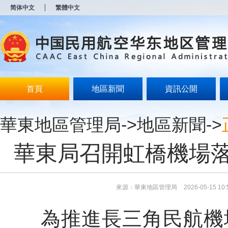
新
简体中文
繁體中文
窗
口
打
开
无
障
碍
说
明
首頁
地區新聞
資訊公開
页
面,
按
華東地區管理局
->
地區新聞
->
Alt
加
波
華東局召開虹橋機場
浪
键
打
开
导
來源：華東地區管理局
2026-05-15 10:
盲
模
為推進長三角民航機場
式