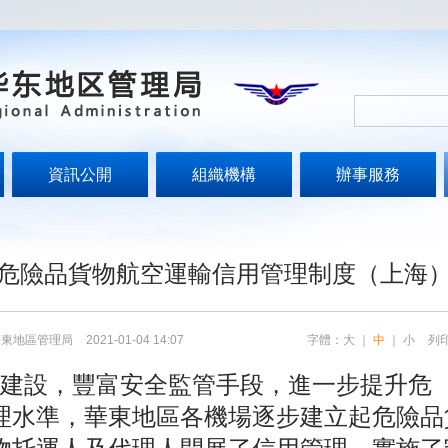
資訊公開
組織機構
辦事服務
文
危險品貨物航空運輸信用管理制度（上海
華東地區管理局
2021-01-04 14:07
字體：
大
｜
中
｜
小
列
建設，豐富安全監管手段，進一步提升危
理水準，華東地區各機場逐步建立起危險品