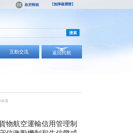
【無障礙瀏覽】
政府郵箱
搜索
互動交流
返回民航
）
印本頁
貨物航空運輸信用管理制