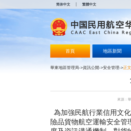
新
简体中文
繁體中文
窗
口
打
开
无
障
碍
说
明
首頁
地區新聞
页
面,
按
華東地區管理局
->
資訊公開
->
安全管理
->
正
Alt
加
波
浪
键
打
來源：
开
导
為加強民航行業信用文化
盲
模
險品貨物航空運輸安全管
式