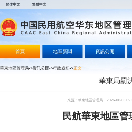
新
简体中文
繁體中文
窗
口
打
开
无
障
碍
说
明
首頁
地區新聞
資訊公開
页
面,
按
華東地區管理局
->
資訊公開
->
行政處罰
->
正文
Alt
加
華東局罰決
波
浪
键
打
來源：華東地區管理局
2026-06-03 09:
开
导
盲
民航華東地區管
模
式