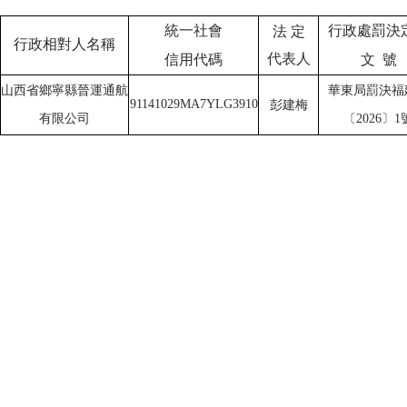
行政處罰決
統一社會
法
定
行政相對人名稱
代表人
文
號
信用代碼
華東局罰決福
山西省鄉寧縣晉運通航
91141029MA7YLG3910
彭建梅
〔
2026〕1
有限公司