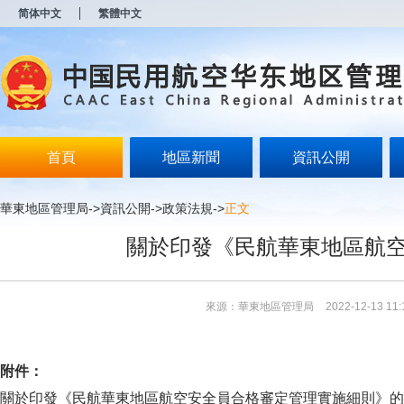
新
简体中文
繁體中文
窗
口
打
开
无
障
碍
说
明
首頁
地區新聞
資訊公開
页
面,
按
華東地區管理局
->
資訊公開
->
政策法規
->
正文
Alt
加
關於印發《民航華東地區航
波
浪
键
打
來源：華東地區管理局
2022-12-13 11:
开
导
盲
模
附件：
式
關於印發《民航華東地區航空安全員合格審定管理實施細則》的通知