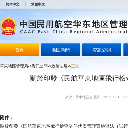
新
简体中文
繁體中文
窗
口
打
开
无
障
碍
说
明
首頁
地區新聞
資訊公開
页
面,
按
華東地區管理局
->
資訊公開
->
政策法規
->
正文
Alt
加
關於印發《民航華東地區飛行檢
波
浪
键
打
來源：華東地區管理局
2022-12-13 11:
开
导
盲
模
附件：
式
關於印發《民航華東地區飛行檢查委任代表管理實施辦法（試行）》