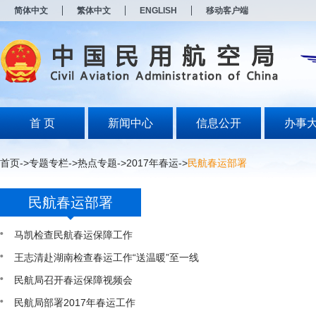
新
简体中文
繁体中文
ENGLISH
移动客户端
窗
口
打
开
无
障
碍
说
明
首 页
新闻中心
信息公开
办事
页
面,
按
首页
->
专题专栏
->
热点专题
->
2017年春运
->
民航春运部署
Alt
加
波
民航春运部署
浪
键
打
马凯检查民航春运保障工作
开
王志清赴湖南检查春运工作“送温暖”至一线
导
盲
民航局召开春运保障视频会
模
式
民航局部署2017年春运工作