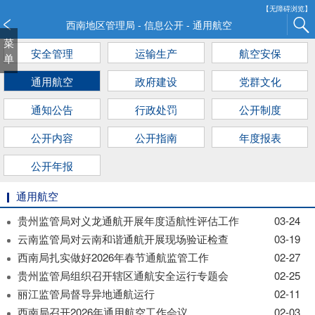
新
【无障碍浏览】
窗
西南地区管理局 - 信息公开 - 通用航空
口
菜
安全管理
运输生产
航空安保
打
单
开
通用航空
政府建设
党群文化
无
障
通知公告
行政处罚
公开制度
碍
说
公开内容
公开指南
年度报表
明
页
公开年报
面,
按
通用航空
Alt
贵州监管局对义龙通航开展年度适航性评估工作
03-24
加
云南监管局对云南和谐通航开展现场验证检查
03-19
波
浪
西南局扎实做好2026年春节通航监管工作
02-27
键
贵州监管局组织召开辖区通航安全运行专题会
02-25
打
丽江监管局督导异地通航运行
02-11
开
西南局召开2026年通用航空工作会议
02-03