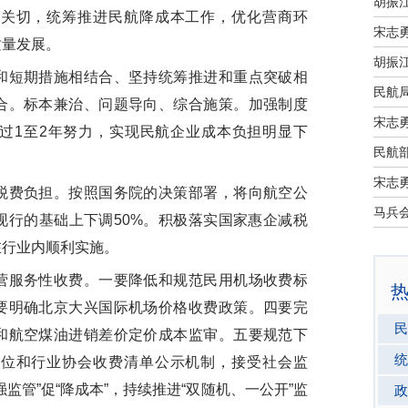
和关切，统筹推进民航降成本工作，优化营商环
宋志
质量发展。
短期措施相结合、坚持统筹推进和重点突破相
民航
合。标本兼治、问题导向、综合施策。加强制度
宋志
过1至2年努力，实现民航企业成本负担明显下
民航部
。
宋志
费负担。按照国务院的决策部署，将向航空公
现行的基础上下调50%。积极落实国家惠企减税
在行业内顺利实施。
服务性收费。一要降低和规范民用机场收费标
要明确北京大兴国际机场价格收费政策。四要完
民
和航空煤油进销差价定价成本监审。五要规范下
统
单位和行业协会收费清单公示机制，接受社会监
监管”促“降成本”，持续推进“双随机、一公开”监
政