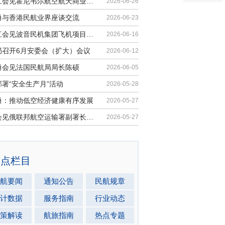
胡振江会见霍尼韦尔航空航天商业售后...
2026-06-26
勇与香港民航业界座谈交流
2026-06-23
胡振江会见波音民机集团飞机项目与客...
2026-06-16
局召开6月安委会（扩大）会议
2026-06-12
勇会见法国民航局局长陈硕
2026-06-05
署“安全生产月”活动
2026-05-28
勇：推动低空经济健康有序发展
2026-05-27
马兵会见俄联邦航空运输署副署长安德...
2026-05-27
热点栏目
航要闻
通知公告
民航规章
计数据
服务指南
行业动态
策解读
航旅指南
热点专题