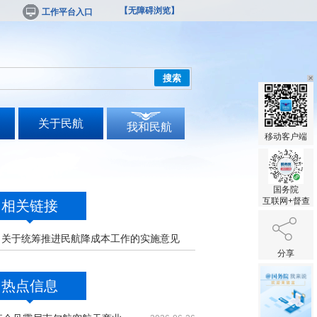
【无障碍浏览】
工作平台入口
搜索
关于民航
我和民航
移动客户端
国务院
互联网+督查
相关链接
 | 关于统筹推进民航降成本工作的实施意见
分享
热点信息