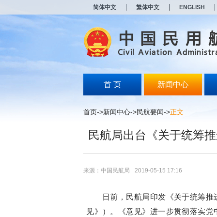
新
简体中文
繁体中文
ENGLISH
窗
口
打
开
无
障
碍
说
明
首 页
新闻中心
页
面,
按
首页
->
新闻中心
->
民航要闻
->
正文
Alt
加
民航局出台《关于统筹推
波
浪
键
打
开
来源：中国民航局
2019-05-15 17:16
导
盲
模
日前，民航局印发《关于统筹推进
式
见》）。《意见》进一步贯彻落实党